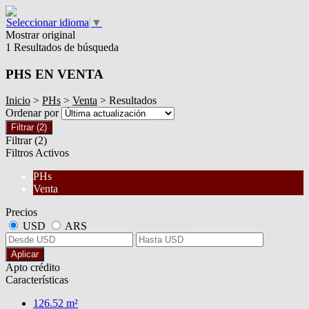
Seleccionar idioma
▼
Mostrar original
1 Resultados de búsqueda
PHS EN VENTA
Inicio
>
PHs
>
Venta
> Resultados
Ordenar por
Filtrar
(2)
Filtrar
(2)
Filtros Activos
PHs
Venta
Precios
USD
ARS
Aplicar
Apto crédito
Características
126.52 m²