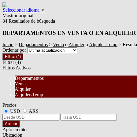
Seleccionar idioma
▼
Mostrar original
84 Resultados de búsqueda
DEPARTAMENTOS EN VENTA O EN ALQUILER
Inicio
>
Departamentos
>
Venta
o
Alquiler
o
Alquiler-Temp
> Result
Ordenar por
Filtrar
(4)
Filtrar
(4)
Filtros Activos
Departamentos
Venta
Alquiler
Alquiler-Temp
Precios
USD
ARS
Aplicar
Apto crédito
Ubicación