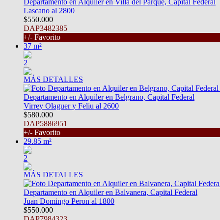
Departamento en Alquiler en Villa del Parque, Capital Federal
Lascano al 2800
$550.000
DAP3482385
+/- Favorito
37 m²
2
MÁS DETALLES
Departamento en Alquiler en Belgrano, Capital Federal
Virrey Olaguer y Feliu al 2600
$580.000
DAP5886951
+/- Favorito
29.85 m²
2
MÁS DETALLES
Departamento en Alquiler en Balvanera, Capital Federal
Juan Domingo Peron al 1800
$550.000
DAP7984323