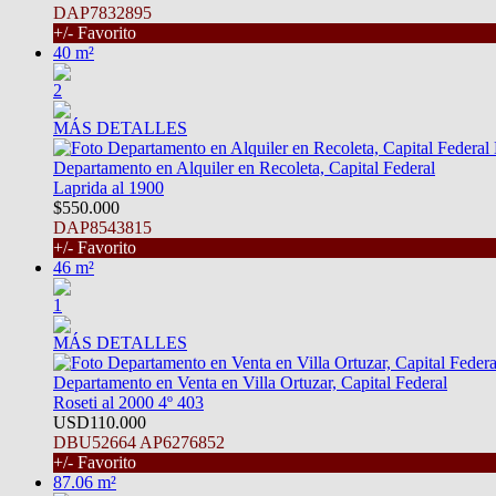
DAP7832895
+/- Favorito
40 m²
2
MÁS DETALLES
Departamento en Alquiler en Recoleta, Capital Federal
Laprida al 1900
$550.000
DAP8543815
+/- Favorito
46 m²
1
MÁS DETALLES
Departamento en Venta en Villa Ortuzar, Capital Federal
Roseti al 2000 4º 403
USD110.000
DBU52664 AP6276852
+/- Favorito
87.06 m²