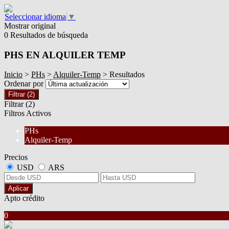
Seleccionar idioma
▼
Mostrar original
0 Resultados de búsqueda
PHS EN ALQUILER TEMP
Inicio
>
PHs
>
Alquiler-Temp
> Resultados
Ordenar por
Filtrar
(2)
Filtrar
(2)
Filtros Activos
PHs
Alquiler-Temp
Precios
USD
ARS
Aplicar
Apto crédito
0