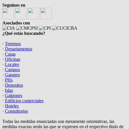
Seguinos en
Asociados con
¿Qué estás buscando?
·
Terrenos
·
Departamentos
·
Casas
·
Oficinas
·
Locales
·
Campos
·
Garages
·
PHs
·
Depositos
·
Islas
·
Galpones
·
Edificios comerciales
·
Hoteles
·
Consultorios
Todas las medidas enunciadas son meramente orientativas, las
medidas exactas serán las que se expresen en el respectivo título de