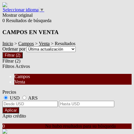
Seleccionar idioma
▼
Mostrar original
0 Resultados de búsqueda
CAMPOS EN VENTA
Inicio
>
Campos
>
Venta
> Resultados
Ordenar por
Filtrar
(2)
Filtrar
(2)
Filtros Activos
Campos
Venta
Precios
USD
ARS
Aplicar
Apto crédito
0
No hubo resultados para su búsqueda