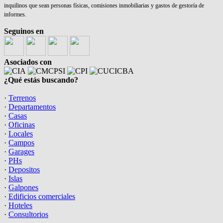
inquilinos que sean personas físicas, comisiones inmobiliarias y gastos de gestoría de
informes.
Seguinos en
Asociados con
¿Qué estás buscando?
·
Terrenos
·
Departamentos
·
Casas
·
Oficinas
·
Locales
·
Campos
·
Garages
·
PHs
·
Depositos
·
Islas
·
Galpones
·
Edificios comerciales
·
Hoteles
·
Consultorios