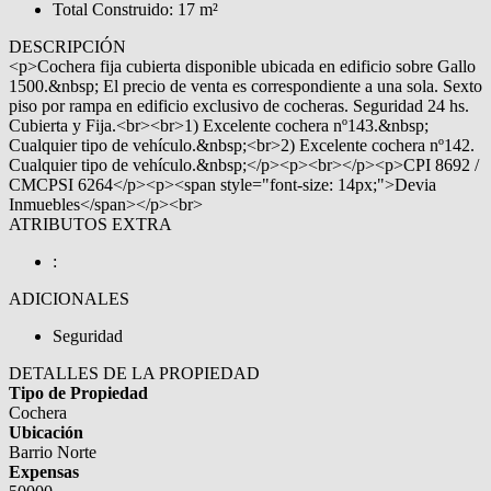
Total Construido: 17 m²
DESCRIPCIÓN
<p>Cochera fija cubierta disponible ubicada en edificio sobre Gallo
1500.&nbsp; El precio de venta es correspondiente a una sola. Sexto
piso por rampa en edificio exclusivo de cocheras. Seguridad 24 hs.
Cubierta y Fija.<br><br>1) Excelente cochera nº143.&nbsp;
Cualquier tipo de vehículo.&nbsp;<br>2) Excelente cochera nº142.
Cualquier tipo de vehículo.&nbsp;</p><p><br></p><p>CPI 8692 /
CMCPSI 6264</p><p><span style="font-size: 14px;">Devia
Inmuebles</span></p><br>
ATRIBUTOS EXTRA
:
ADICIONALES
Seguridad
DETALLES DE LA PROPIEDAD
Tipo de Propiedad
Cochera
Ubicación
Barrio Norte
Expensas