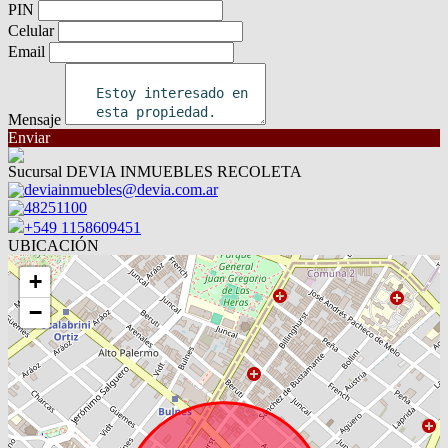
PIN
Celular
Email
Mensaje
Enviar
Sucursal DEVIA INMUEBLES RECOLETA
deviainmuebles@devia.com.ar
48251100
+549 1158609451
UBICACIÓN
+
−